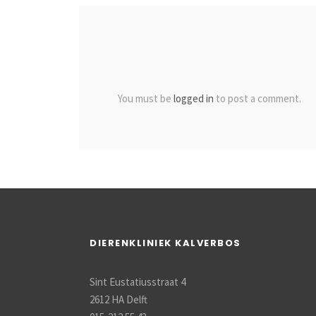
You must be
logged in
to post a comment.
DIERENKLINIEK KALVERBOS
Sint Eustatiusstraat 4
2612 HA Delft