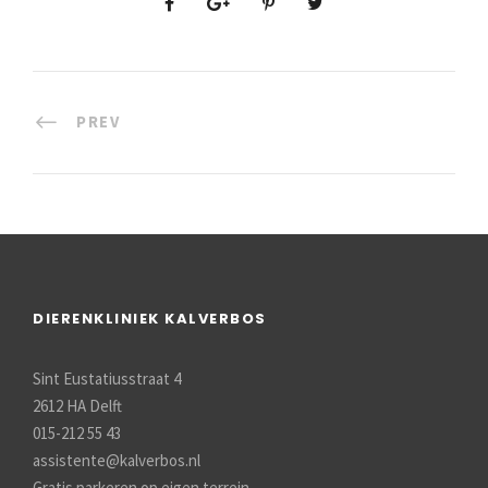
PREV
DIERENKLINIEK KALVERBOS
Sint Eustatiusstraat 4
2612 HA Delft
015-212 55 43
assistente@kalverbos.nl
Gratis parkeren op eigen terrein.