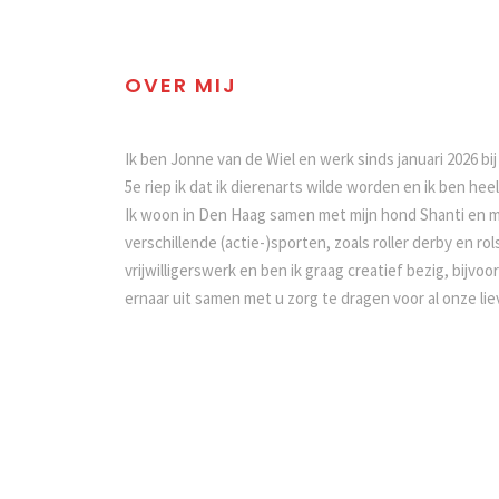
OVER MIJ
Ik ben Jonne van de Wiel en werk sinds januari 2026 bij 
5e riep ik dat ik dierenarts wilde worden en ik ben heel bl
Ik woon in Den Haag samen met mijn hond Shanti en mij
verschillende (actie-)sporten, zoals roller derby en ro
vrijwilligerswerk en ben ik graag creatief bezig, bijvoor
ernaar uit samen met u zorg te dragen voor al onze li