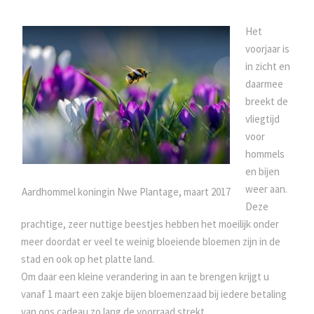
Het
voorjaar is
in zicht en
daarmee
breekt de
vliegtijd
voor
hommels
en bijen
weer aan.
Aardhommel koningin Nwe Plantage, maart 2017
Deze
prachtige, zeer nuttige beestjes hebben het moeilijk onder
meer doordat er veel te weinig bloeiende bloemen zijn in de
stad en ook op het platte land.
Om daar een kleine verandering in aan te brengen krijgt u
vanaf 1 maart een zakje bijen bloemenzaad bij iedere betaling
van ons cadeau zo lang de voorraad strekt.