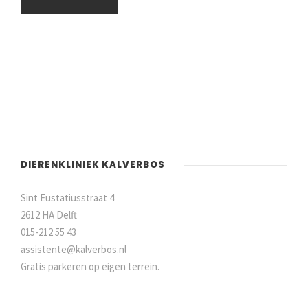
DIERENKLINIEK KALVERBOS
Sint Eustatiusstraat 4
2612 HA Delft
015-212 55 43
assistente@kalverbos.nl
Gratis parkeren op eigen terrein.