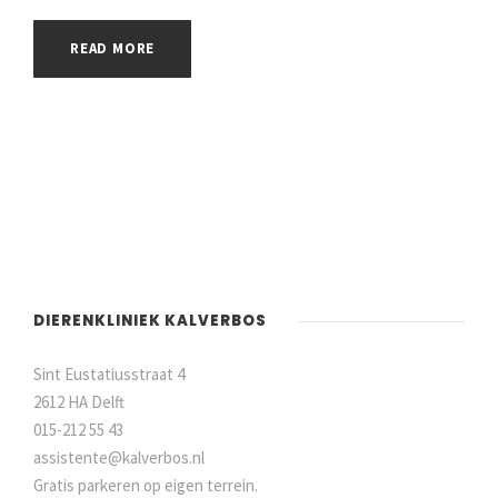
READ MORE
DIERENKLINIEK KALVERBOS
Sint Eustatiusstraat 4
2612 HA Delft
015-212 55 43
assistente@kalverbos.nl
Gratis parkeren op eigen terrein.