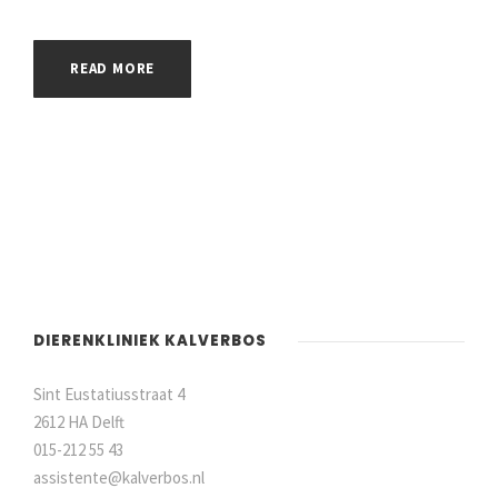
READ MORE
DIERENKLINIEK KALVERBOS
Sint Eustatiusstraat 4
2612 HA Delft
015-212 55 43
assistente@kalverbos.nl