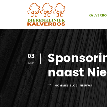
KALVERBO
Sponsorin
03
SEP
naast Ni
HOMMEL BLOG
,
NIEUWS