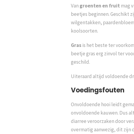
Van
groenten en fruit
mag vr
beetjes beginnen. Geschikt zi
wilgentakken, paardenbloembl
koolsoorten.
Gras
is het beste ter voorkom
beetje gras erg zinvol ter v
geschild.
Uiteraard altijd voldoende d
Voedingsfouten
Onvoldoende hooi leidt gemak
onvoldoende kauwen. Dus alti
diarree veroorzaken door ver
overmatig aanwezig, dit zijn