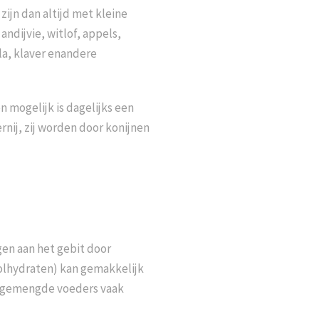
zijn dan altijd met
kleine
andijvie,
witlof, appels,
la, klaver enandere
n mogelijk is dagelijks een
rnij, zij worden door konijnen
gen aan het gebit
door
olhydraten) kan gemakkelijk
in gemengde voeders vaak