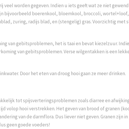
ij veel worden gegeven. Indien u iets geeft wat ze niet gewend 
jn bijvoorbeeld boerenkool, bloemkool, broccoli, wortel+loof, 
ad, zuring, radijs blad, en (stengelig) gras.
Voorzichtig met s
ing van gebitsproblemen, het is taai en bevat kiezelzuur.
Indie
oorkoming van gebitsproblemen.
Verse wilgentakken is een lekke
rinkwater.
Door het eten van droog hooi gaan ze meer drinken.
kelijk tot spijsverteringsproblemen zoals diarree en afwijkin
jd volop hooi verstrekken.
Het geven van brood of granen (ko
andering van de darmflora.
Dus liever niet geven. Granen zijn 
 dus geen goede voeders!