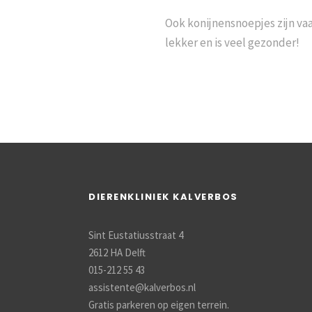
Ook konijnensnoepjes zijn va
lekker en is veel gezonder!
DIERENKLINIEK KALVERBOS
Sint Eustatiusstraat 4
2612 HA Delft
015-212 55 43
assistente@kalverbos.nl
Gratis parkeren op eigen terrein.